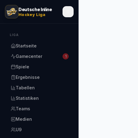
Deutsche Inline
Hockey Liga
LIGA
Startseite
Gamecenter
1
Spiele
Ergebnisse
Tabellen
Statistiken
Teams
Medien
U9